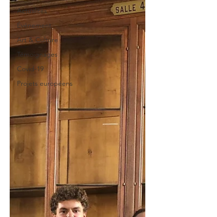
Actualités
Événement
Art & Culture
Témoignages
Covid-19
Projets européens