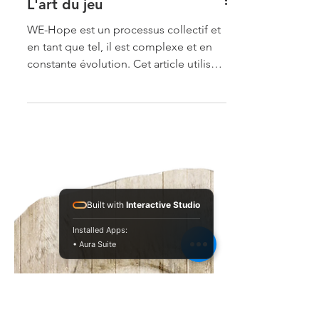
L'art du jeu
WE-Hope est un processus collectif et
en tant que tel, il est complexe et en
Built with
Interactive Studio
constante évolution. Cet article utilise
Installed Apps:
la métaphore du jeu...
• Aura Suite