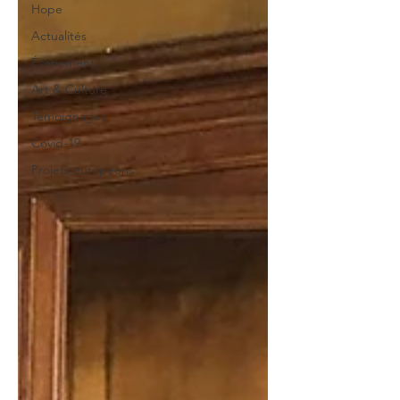
Hope
Actualités
Événement
Art & Culture
Témoignages
Covid-19
Projets européens