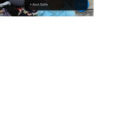
• Aura Suite
NOS IMPACTS
Les impacts
- ou changements mesurables -
que WE-Hope apporte:
Le projet créera des opportunités
pour le public et les artistes de
partager leurs expériences
, afin que
leurs besoins soient mieux compris.
Le stock de témoignages que nous
collecterons et publierons sur la
plateforme de témoignages, ainsi que
le matériel éducatif que nous