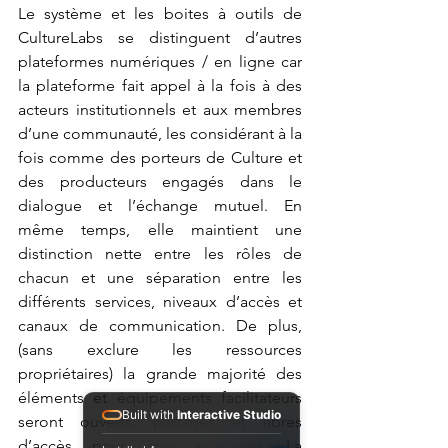
Le système et les boites à outils de 
CultureLabs se distinguent d’autres 
plateformes numériques / en ligne car 
la plateforme fait appel à la fois à des 
acteurs institutionnels et aux membres 
d’une communauté, les considérant à la 
fois comme des porteurs de Culture et 
des producteurs engagés dans le 
dialogue et l’échange mutuel. En 
même temps, elle maintient une 
distinction nette entre les rôles de 
chacun et une séparation entre les 
différents services, niveaux d’accès et 
canaux de communication. De plus, 
(sans exclure les ressources 
propriétaires) la grande majorité des 
éléments et équipements facilitateurs 
Built with
Interactive Studio
seront ouverts, partagés et libres 
d’accès pour être améliorés. La 