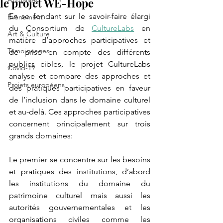
le projet WE-Hope
Actualités
En se fondant sur le savoir-faire élargi 
Événement
du Consortium de 
CultureLabs
 en 
Art & Culture
matière d’approches participatives et 
Témoignages
de prise en compte des différents 
publics cibles, le projet CultureLabs 
Covid-19
analyse et compare des approches et 
Projets européens
des pratiques participatives en faveur 
de l’inclusion dans le domaine culturel 
et au-delà. Ces approches participatives 
concernent principalement sur trois 
grands domaines: 
Le premier se concentre sur les besoins 
et pratiques des institutions, d’abord 
les institutions du domaine du 
patrimoine culturel mais aussi les 
autorités gouvernementales et les 
organisations civiles comme les 