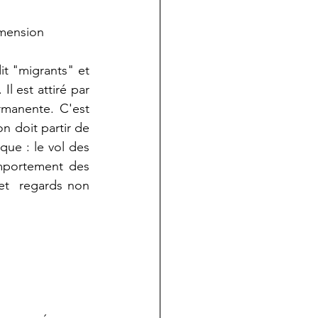
imension 
t "migrants" et 
l est attiré par 
rmanente. C'est 
 doit partir de 
que : le vol des 
mportement des 
et  regards non 