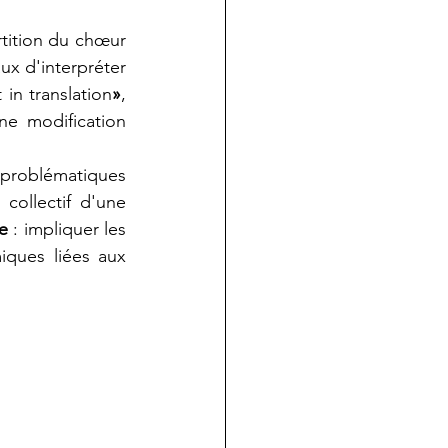
rtition du chœur 
ux d'interpréter 
t in translation
»
, 
e modification 
 problématiques 
collectif d'une 
e 
: impliquer les 
ques liées aux 