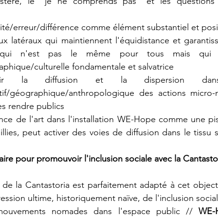
mystère, le "je ne comprends pas" et les questions
gilité/erreur/différence comme élément substantiel et posit
ux latéraux qui maintiennent l'équidistance et garantis
, qui n'est pas le même pour tous mais qui 
phique/culturelle fondamentale et salvatrice
uvoir la diffusion et la dispersion dan
ctif/géographique/anthropologique des actions micro-ma
les rendre publics
ience de l'art dans l'installation WE-Hope comme une pist
illies, peut activer des voies de diffusion dans le tissu s
re pour promouvoir l'inclusion sociale avec la Cantastor
de la Cantastoria est parfaitement adapté à cet objectif
ession ultime, historiquement naïve, de l'inclusion social
mouvements nomades dans l'espace public // 
WE-