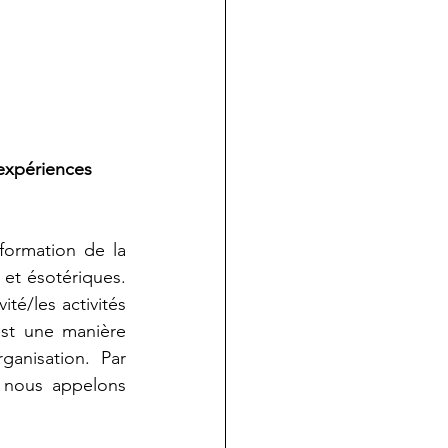
expériences 
formation de la 
et ésotériques. 
ité/les activités 
est une manière 
ganisation.  Par 
e nous appelons 