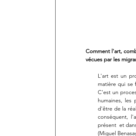
Comment l'art, combi
vécues par les migra
L'art est un pr
matière qui se 
C'est un processu
humaines, les p
d'être de la réa
conséquent, l'a
présent  et dans
(Miguel Benasay