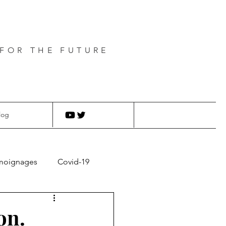
FOR THE FUTURE
log
moignages
Covid-19
on.