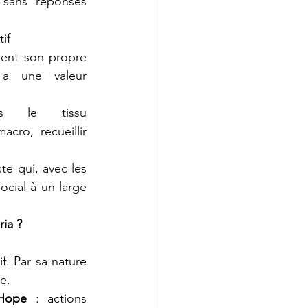
 sans réponses 
if
sent son propre 
a une valeur 
s le tissu 
cro, recueillir 
e qui, avec les 
ocial à un large 
ia ?  
. Par sa nature 
e.
Hope
 : actions 