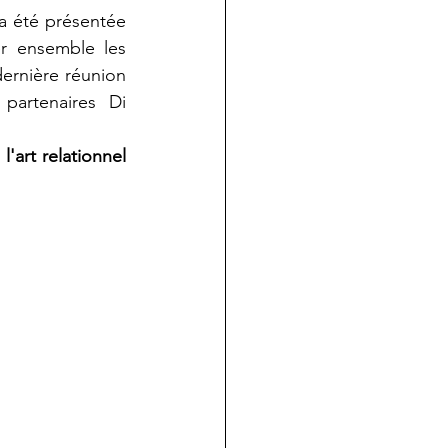
Le voilier WE-hope franchit une nouvelle étape alors que notre Cantastoria a été présentée 
er ensemble les 
ernière réunion 
artenaires  Di 
'art relationnel 