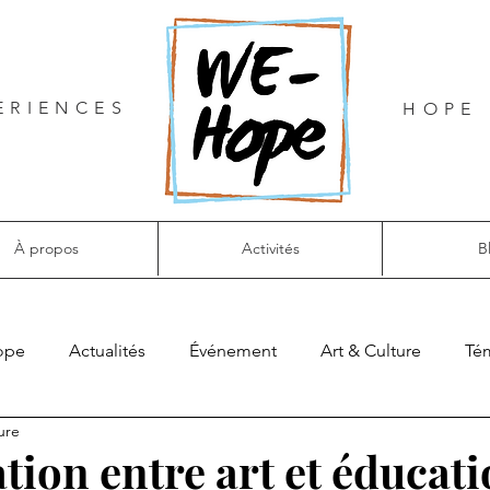
ERIENCES
HOPE 
À propos
Activités
B
ope
Actualités
Événement
Art & Culture
Té
ure
ation entre art et éducati