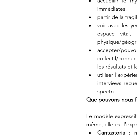
accueillir le 
immédiates.
partir de la fra
voir avec les ye
espace vital
physique/géogra
accepter/po
collectif/conne
les résultats et 
utiliser l'expér
interviews recue
spectre
Que pouvons-nous fai
Le modèle expressif 
même, elle est l'expr
Cantastoria 
: 