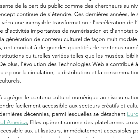
ssante de la part du public comme des chercheurs au ni
oncept continue de s’étendre. Ces dernières années, le 
 vécu une incroyable transformation : l’accélération de l
me d’activités importantes de numérisation et d’annotatio
 la génération de contenu culturel de façon multimodale
s, ont conduit à de grandes quantités de contenus numé
nstitutions culturelles variées telles que les musées, bibl
. De plus, l’évolution des Technologies Web a contribué 
ale pour la circulation, la distribution et la consommati
ulturels.
t à agréger le contenu culturel numérique au niveau nation
 rendre facilement accessible aux secteurs créatifs et cult
dernières décennies, parmi lesquelles se détachent 
Eur
y of America
.
 Elles opèrent comme des plateformes cross
ccessible aux utilisateurs, immédiatement accessibles pou