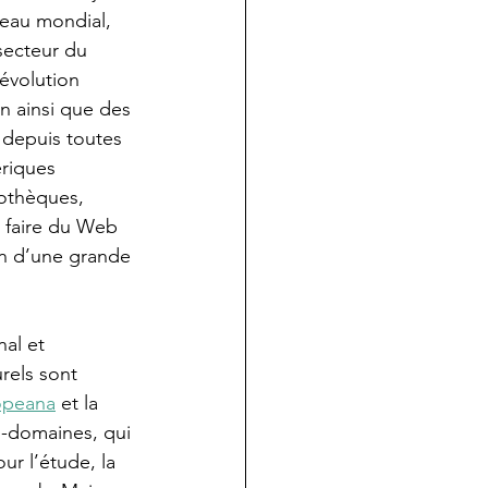
veau mondial, 
secteur du 
’évolution 
n ainsi que des 
 depuis toutes 
riques 
iothèques, 
à faire du Web 
on d’une grande 
al et 
urels sont 
opeana
 et la 
-domaines, qui 
r l’étude, la 