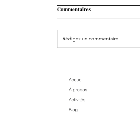
Commentaires
Rédigez un commentaire...
La Fabrique Nomade:
compétences
professionnelles et artisanat
pour la réinsertion des
Accueil
réfugiés
À propos
Activités
Blog