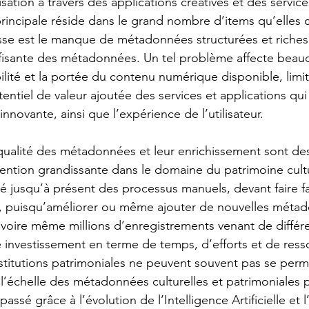
lisation à travers des applications créatives et des servic
principale réside dans le grand nombre d’items qu’elles 
lesse est le manque de métadonnées structurées et riches
uffisante des métadonnées. Un tel problème affecte beau
isibilité et la portée du contenu numérique disponible, lim
entiel de valeur ajoutée des services et applications qui 
nnovante, ainsi que l’expérience de l’utilisateur.
 qualité des métadonnées et leur enrichissement sont des
tention grandissante dans le domaine du patrimoine cultu
té jusqu’à présent des processus manuels, devant faire f
, puisqu’améliorer ou même ajouter de nouvelles métad
s voire même millions d’enregistrements venant de différ
nvestissement en terme de temps, d’efforts et de resso
nstitutions patrimoniales ne peuvent souvent pas se perm
’échelle des métadonnées culturelles et patrimoniales 
assé grâce à l’évolution de l’Intelligence Artificielle et