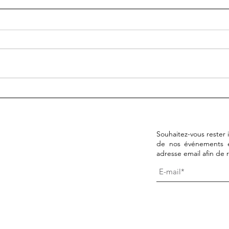
Découvrez SUCHO : Sauver
La c
le patrimoine culturel
l'esp
ukrainien en ligne
conçu
Souhaitez-vous rester
de nos événements et 
adresse email afin de 