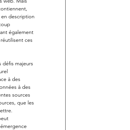
es web. Mais 
contiennent, 
 en description 
coup 
itant également 
réutilisent ces 
 défis majeurs 
rel 
ace à des 
onnées à des 
entes sources 
urces, que les 
ettre. 
peut 
 l’émergence 