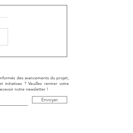
ulture numérique dans
ace public : la culture
e par les utilisateurs.
 informés des avancements du projet,
initiatives ? Veuillez rentrer votre
recevoir notre newsletter !
Envoyer