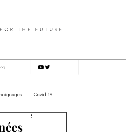
FOR THE FUTURE
log
moignages
Covid-19
nnées