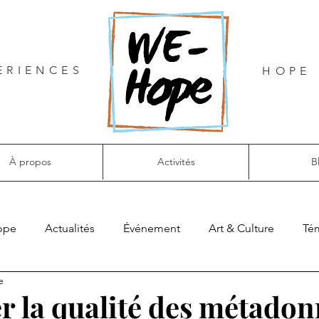
ERIENCES
HOPE 
À propos
Activités
B
ope
Actualités
Événement
Art & Culture
Té
e
r la qualité des métado