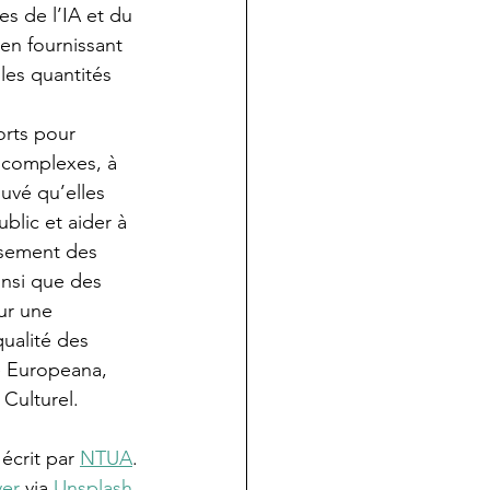
s de l’IA et du 
en fournissant 
les quantités 
orts pour 
 complexes, à 
uvé qu’elles 
blic et aider à 
ssement des 
insi que des 
ur une 
ualité des 
 Europeana, 
 Culturel.
 écrit par 
NTUA
.
er
 via 
Unsplash
.