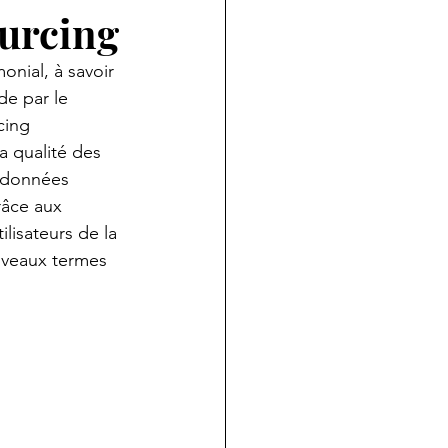
urcing
nial, à savoir 
de par le 
cing 
a qualité des 
 données 
râce aux 
lisateurs de la 
ouveaux termes 