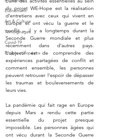
Actualités
L’une des activités essentielles au sein 
du projet WE-Hope est la réalisation 
Événement
d’entretiens avec ceux qui vivent en 
Art & Culture
Europe et ont vécu la guerre et le 
conflit – il y a longtemps durant la 
Témoignages
Seconde Guerre mondiale et plus 
Covid-19
récemment dans d’autres pays. 
Projets européens
L’objectif est de comprendre des 
expériences partagées de conflit et 
comment ensemble, les personnes 
peuvent retrouver l’espoir de dépasser 
les traumas et bouleversements de 
leurs vies.
La pandémie qui fait rage en Europe 
depuis Mars a rendu cette partie 
essentielle du projet presque 
impossible. Les personnes âgées qui 
ont vécu durant la Seconde Guerre 