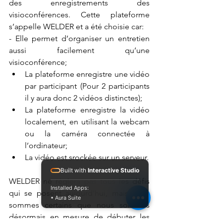
des enregistrements des 
visioconférences. Cette plateforme 
s’appelle WELDER et a été choisie car:
- Elle permet d’organiser un entretien 
aussi facilement qu’une 
visioconférence;
La plateforme enregistre une vidéo 
par participant (Pour 2 participants 
il y aura donc 2 vidéos distinctes);
La plateforme enregistre la vidéo 
localement, en utilisant la webcam 
ou la caméra connectée à 
l’ordinateur;
La vidéo est srockée sur un serveur.
Built with
Interactive Studio
WELDER ne réglera pas tous les défis 
Installed Apps:
qui se posent aujourd’hui, mais nous 
• Aura Suite
sommes certains que nous sommes 
désormais en mesure de débuter les 