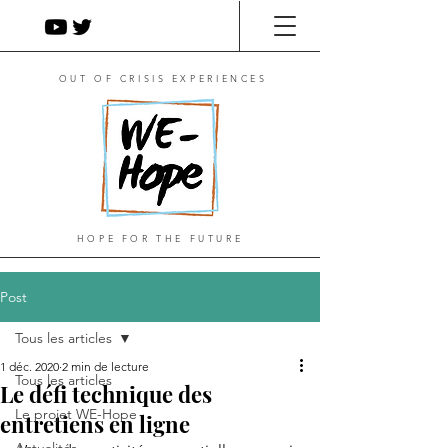
OUT OF CRISIS EXPERIENCES
HOPE FOR THE FUTURE
Post
Tous les articles
1 déc. 2020
2 min de lecture
Tous les articles
Le défi technique des
Le projet WE-Hope
entretiens en ligne