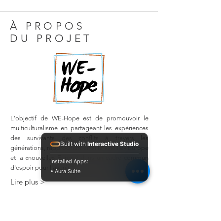
À PROPOS
DU PROJET
L'objectif de WE-Hope est de promouvoir le
multiculturalisme en partageant les expériences
des survivants des conflits à travers les
Built with
Interactive Studio
générations, rapprochant ainsi la «vieille» Europe
et la «nouvelle» Europe dans un cadre commun
Installed Apps:
d'espoir pour l'avenir.
• Aura Suite
Lire plus >