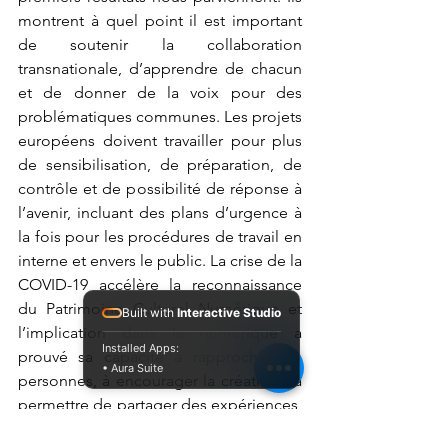
montrent à quel point il est important 
de soutenir la collaboration 
transnationale, d’apprendre de chacun 
et de donner de la voix pour des 
problématiques communes. Les projets 
européens doivent travailler pour plus 
de sensibilisation, de préparation, de 
contrôle et de possibilité de réponse à 
l’avenir, incluant des plans d’urgence à 
la fois pour les procédures de travail en 
interne et envers le public. La crise de la 
COVID-19 accélère la reconnaissance 
du Patrimoine Culturel Numérique et 
Built with
Interactive Studio
l’implication dans le numérique a 
Installed Apps:
prouvé sa capacité à rapprocher les 
• Aura Suite
personnes, à encourager la créativité, à 
permettre de partager des expériences, 
et a offert un lieu virtuel pour 