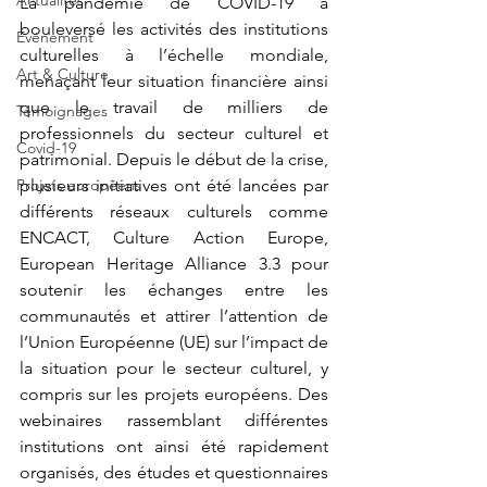
Actualités
La pandémie de COVID-19 a 
bouleversé les activités des institutions 
Événement
culturelles à l’échelle mondiale, 
Art & Culture
menaçant leur situation financière ainsi 
que le travail de milliers de 
Témoignages
professionnels du secteur culturel et 
Covid-19
patrimonial. Depuis le début de la crise, 
Projets européens
plusieurs initiatives ont été lancées par 
différents réseaux culturels comme 
ENCACT, Culture Action Europe, 
European Heritage Alliance 3.3 pour 
soutenir les échanges entre les 
communautés et attirer l’attention de 
l’Union Européenne (UE) sur l’impact de 
la situation pour le secteur culturel, y 
compris sur les projets européens. Des 
webinaires rassemblant différentes 
institutions ont ainsi été rapidement 
organisés, des études et questionnaires 