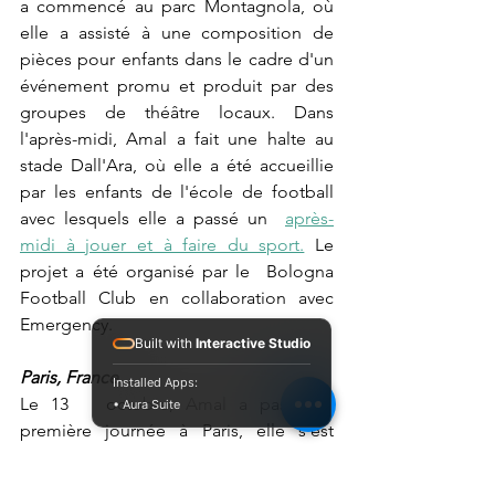
a commencé au parc Montagnola, où 
elle a assisté à une composition de 
pièces pour enfants dans le cadre d'un   
événement promu et produit par des 
groupes de théâtre locaux. Dans 
l'après-midi, Amal a fait une halte au 
stade Dall'Ara, où elle a été accueillie   
par les enfants de l'école de football 
avec lesquels elle a passé un  
après-
midi à jouer et à faire du sport.
 Le 
projet a été organisé par le  Bologna 
Football Club en collaboration avec 
Emergency.
Built with
Interactive Studio
Paris, France
Installed Apps:
Le 13   octobre, Amal a passé sa 
• Aura Suite
première journée à Paris, elle s'est 
promenée dans le parc de  "La 
Villette", un complexe culturel situé 