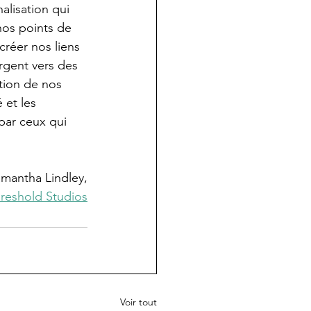
lisation qui 
nos points de 
réer nos liens 
ergent vers des 
tion de nos 
 et les 
ar ceux qui 
Samantha Lindley,
reshold Studios
Voir tout