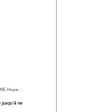
 de WE-Hope…
 jusqu’à ne 