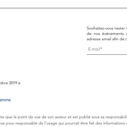
Découvrez SUCHO : Sauver
La c
le patrimoine culturel
l'esp
ukrainien en ligne
conçu
Souhaitez-vous rester
de nos événements et 
adresse email afin de 
obre 2019 à
te que le point de vue de son auteur et est publié sous sa responsab
ue pour responsable de l'usage qui pourrait être fait des informations q