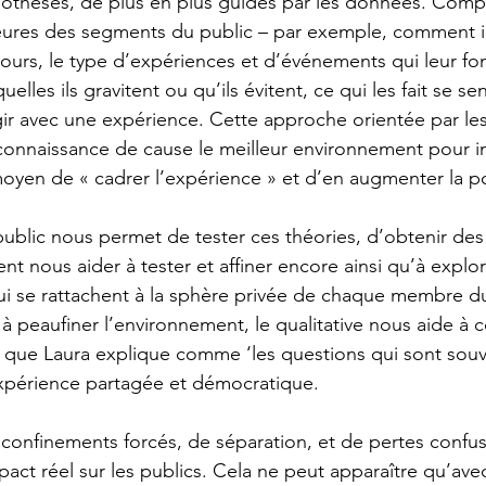
thèses, de plus en plus guidés par les données. Compr
eures des segments du public – par exemple, comment il
cours, le type d’expériences et d’événements qui leur fon
elles ils gravitent ou qu’ils évitent, ce qui les fait se sen
ir avec une expérience. Cette approche orientée par les 
onnaissance de cause le meilleur environnement pour im
 moyen de « cadrer l’expérience » et d’en augmenter la p
public nous permet de tester ces théories, d’obtenir des 
ent nous aider à tester et affiner encore ainsi qu’à explor
 qui se rattachent à la sphère privée de chaque membre du
e à peaufiner l’environnement, le qualitative nous aide à
 ce que Laura explique comme ‘les questions qui sont sou
’expérience partagée et démocratique.
onfinements forcés, de séparation, et de pertes confus
pact réel sur les publics. Cela ne peut apparaître qu’ave