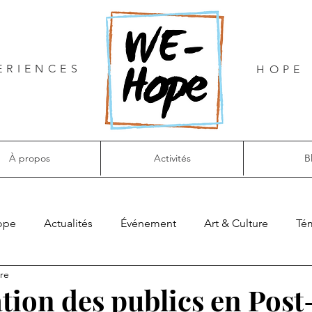
ERIENCES
HOPE 
À propos
Activités
B
ope
Actualités
Événement
Art & Culture
Té
ure
tion des publics en Post