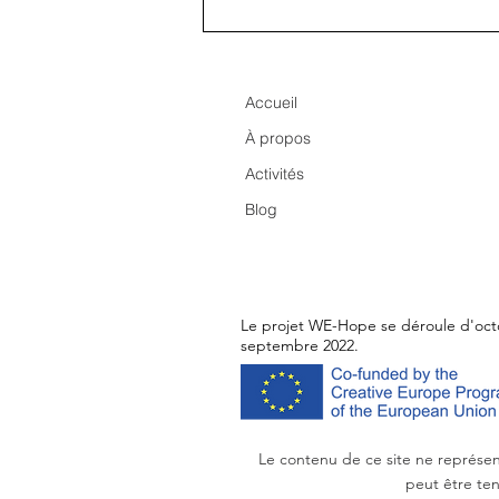
La Fabrique Nomade:
compétences
professionnelles et artisanat
pour la réinsertion des
Accueil
réfugiés
À propos
Activités
Blog
Le projet WE-Hope se déroule d'oct
septembre 2022.
Le contenu de ce site ne représen
peut être ten