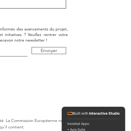
ulture numérique dans
ace public : la culture
e par les utilisateurs.
 informés des avancements du projet,
initiatives ? Veuillez rentrer votre
recevoir notre newsletter !
Envoyer
Built with
Interactive Studio
ilité. La Commission Européenne ne
Installed Apps:
u'il contient.
• Aura Suite