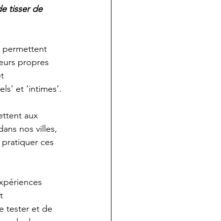
e tisser de 
i permettent 
leurs propres 
t 
ls’ et ‘intimes’.
ettent aux 
ans nos villes, 
pratiquer ces 
expériences 
t 
 tester et de 