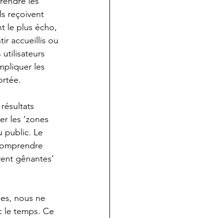
endre les 
s reçoivent 
t le plus écho, 
tir accueillis ou 
utilisateurs 
pliquer les 
ortée.
résultats 
er les ‘zones 
 public. Le 
 comprendre 
vent gênantes’ 
es, nous ne 
c le temps. Ce 