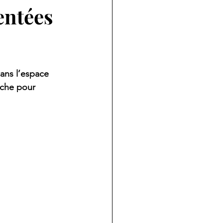
entées
dans l’espace 
oche pour 