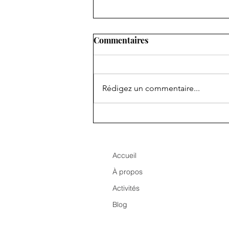
Commentaires
Rédigez un commentaire...
Remembering Paris,
creating legacy for WE-Hope
Accueil
À propos
Activités
Blog