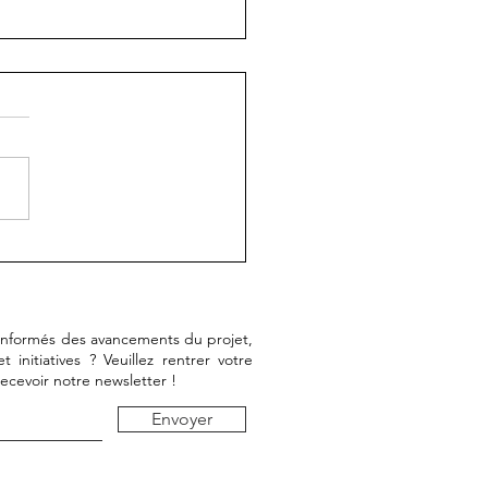
9/2022, Cnam, Paris,
ement final -
érence et performance
stique
 informés des avancements du projet,
initiatives ? Veuillez rentrer votre
recevoir notre newsletter !
Envoyer