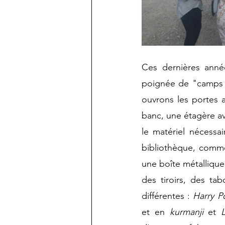
Ces dernières année
poignée de "camps d
ouvrons les portes ar
banc, une étagère av
le matériel nécessai
bibliothèque, comme 
une boîte métalliqu
des tiroirs, des ta
différentes : 
Harry P
et en 
kurmanji
 et 