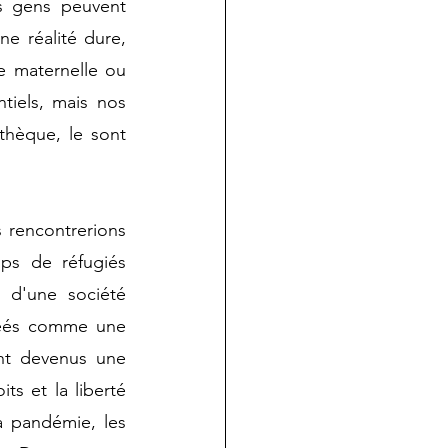
s gens peuvent 
e réalité dure, 
e maternelle ou 
tiels, mais nos 
thèque, le sont 
 rencontrerions 
ps de réfugiés 
n d'une société 
réés comme une 
nt devenus une 
 et la liberté 
a pandémie, les 