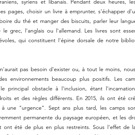
iraniens, syriens et libanais. Pendant deux heures, le
ques pages, choisir un livre à emprunter, s'échapper d'un
 boire du thé et manger des biscuits, parler leur langu
le grec, l'anglais ou l'allemand. Les livres sont essen
voles, qui constituent l'épine dorsale de notre biblio
'aurait pas besoin d'exister ou, à tout le moins, nous
des environnements beaucoup plus positifs. Les cam
e principal obstacle à l'inclusion, étant l'incarnatio
roits et des règles différents. En 2015, ils ont été c
 à une "urgence". Sept ans plus tard, les camps so
aremment permanente du paysage européen, et les droits
 ont été de plus en plus restreints. Sous l'effet de l