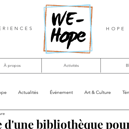
ERIENCES
HOPE 
À propos
Activités
B
ope
Actualités
Événement
Art & Culture
Té
ure
e d'une bibliothèque pour